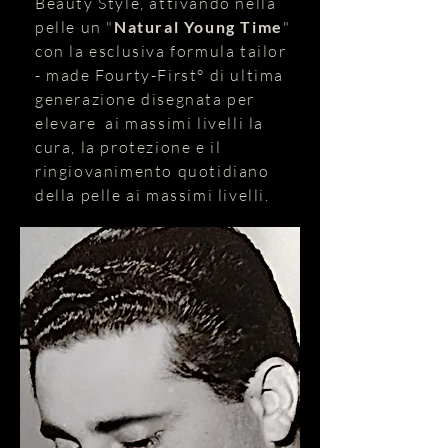
Beauty Style, attivando nella
pelle un "
Natural Young Time
"
con la esclusiva formula tailor
- made Fourty-First° di ultima
generazione disegnata per
elevare ai massimi livelli la
cura, la protezione e il
ringiovanimento quotidiano
della pelle ai massimi livelli.