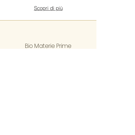
Scopri di più
Bio Materie Prime
In straordinarie ed
incontaminate oasi
naturali, dove ogni
delicato equilibrio
naturale viene protetto,
nascono e crescono le
materie prime FOURTY-
FIRST°.
Tecniche di estrazione