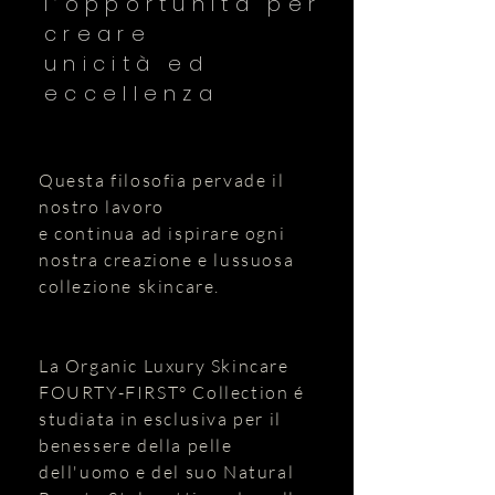
l’opportunità per
creare
unicità ed
eccellenza
Questa filosofia pervade il
nostro lavoro
​e continua ad ispirare ogni
nostra creazione e lussuosa
collezione skincare.
La Organic Luxury Skincare
FOURTY-FIRST° Collection é
studiata in esclusiva per il
benessere della pelle
dell'uomo e del suo Natural