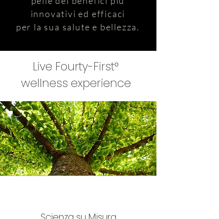
pelle dei benefici più
innovativi ed efficaci
per la sua salute e bellezza.
Live Fourty-First°
wellness experience
Skin
Longevity
Scienza su Misura