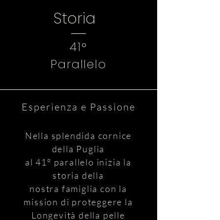
Storia
41°
Parallelo
​Esperienza e Passione
Nella splendida cornice
della Puglia
al 41° parallelo inizia la
storia della
nostra famiglia con la
mission di proteggere la
Longevità della pelle