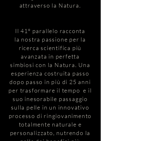
attraverso la Natura.
Il 41° parallelo racconta
la nostra passione per la
ricerca scientifica più
avanzata in perfetta
simbiosi con la Natura. Una
esperienza costruita passo
dopo passo in più di 25 anni
per trasformare il tempo e il
suo inesorabile passaggio
sulla pelle in un innovativo
processo di ringiovanimento
totalmente naturale e
personalizzato, nutrendo la