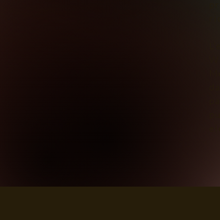
pr
ri
​L
We
Me
da
pa
pu
el