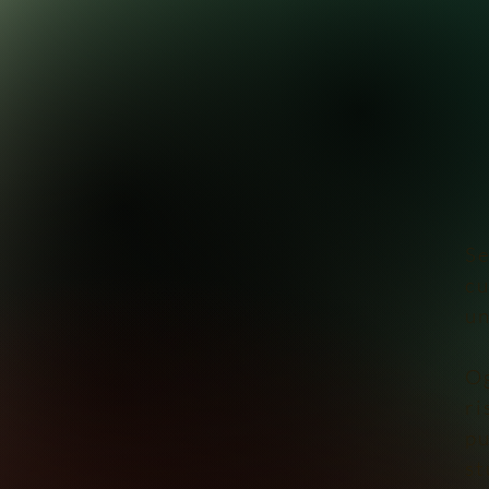
Se
cu
un
Og
ri
pu
st