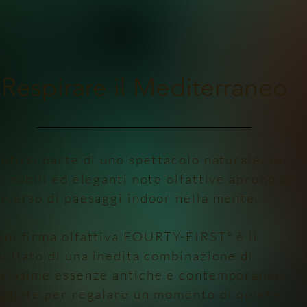
Respirare il Mediterraneo
ntirsi parte di uno spettacolo naturale, in
i nobili ed eleganti note olfattive aprono un
iverso di paesaggi indoor nella mente.
ni firma olfattiva FOURTY-FIRST° è il
sultato di una inedita combinazione di
rissime essenze antiche e contemporanee,
udiate per regalare un momento di quiete