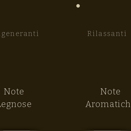
igeneranti
Rilassanti
Note
Note
Legnose
Aromatich