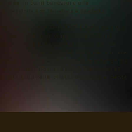
ofonda, in cui il benessere e la
connessione con la natura è assoluto.
'esperienza FOURTY-FIRST° trasforma il tuo
llness Time in un viaggio olfattivo nel
diterraneo: dalle montagne alle colline,
lla costa fino al fondo del mare, per narrare
esaggi incantevoli attraverso le essenze più
re, che lasciano il suo tocco silenzioso ed
egante sulla pelle, rilassando corpo e mente.