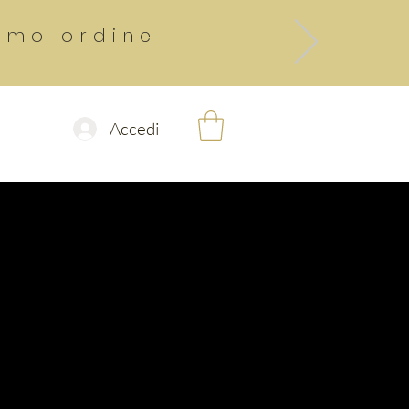
rimo ordine
0
Accedi
ontact