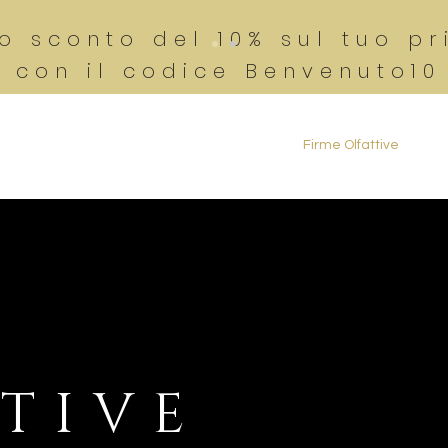
no sconto del 10% sul tuo p
con il codice Benvenuto1
OP
Home
Inside FOURTY-FIRST°
Firme Olfattive
C
TIVE