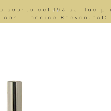
no sconto del 10% sul tuo p
con il codice Benvenuto1
OP
Home
Inside FOURTY-FIRST°
Firme Olfattive
C