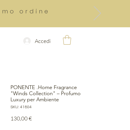
rimo ordine
0
Accedi
ontact
PONENTE .Home Fragrance
"Winds Collection" – Profumo
Luxury per Ambiente
SKU: 41804
Prezzo
130,00 €