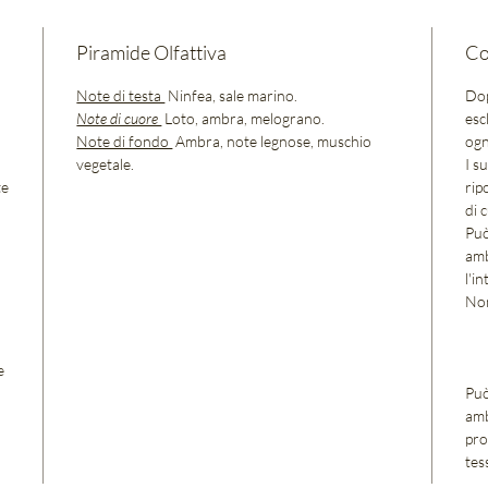
Piramide Olfattiva
Co
Note di testa
Ninfea, sale marino.
Dop
Note di cuore
Loto, ambra, melograno.
esc
Note di fondo
Ambra, note legnose, muschio
ogn
vegetale.
I s
te
rip
di 
Può
amb
l'i
Non
e
Può
amb
pro
tes