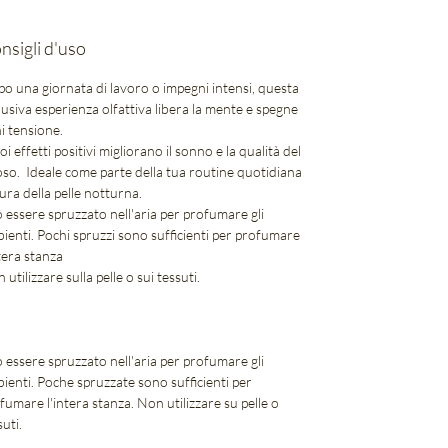
nsigli d'uso
o una giornata di lavoro o impegni intensi, questa
lusiva esperienza olfattiva libera la mente e spegne
i tensione.
uoi effetti positivi migliorano il sonno e la qualità del
oso. Ideale come parte della tua routine quotidiana
cura della pelle notturna.
 essere spruzzato nell'aria per profumare gli
ienti. Pochi spruzzi sono sufficienti per profumare
ntera stanza
 utilizzare sulla pelle o sui tessuti.
 essere spruzzato nell'aria per profumare gli
ienti. Poche spruzzate sono sufficienti per
fumare l'intera stanza. Non utilizzare su pelle o
suti.