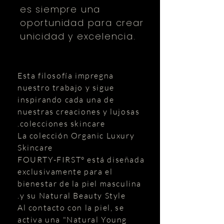
es siempre una
oportunidad para crear
unicidad y excelencia.
Esta filosofía impregna
nuestro trabajo y sigue
inspirando cada una de
nuestras creaciones y lujosas
colecciones skincare.
La colección Organic Luxury
Skincare
FOURTY-FIRST° está diseñada
exclusivamente para el
bienestar de la piel masculina
y su Natural Beauty Style.
Al contacto con la piel, se
activa una "Natural Young