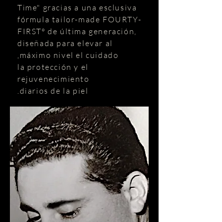
Time" gracias a una esclusiva
fórmula tailor-made FOURTY-
FIRST° de última generación,
diseñada para elevar al
máximo nivel el cuidado,
la protección y el
rejuvenecimiento
diarios de la piel.