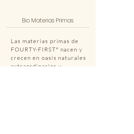
Bio Materias Primas
Las materias primas de
FOURTY-FIRST° nacen y
crecen en oasis naturales
extraordinarios y
prístinos, donde se
protege cada delicado
equilibrio natural.
Las técnicas de
extracción, que emplean
las innovaciones más
avanzadas, preservan la