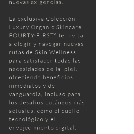
nuevas exigencias.
La exclusiva Colección
Luxury Organic Skincare
FOURTY-FIRST° te invita
a elegir y navegar nuevas
rutas de Skin Wellness
para satisfacer todas las
necesidades de la piel,
ofreciendo beneficios
inmediatos y de
vanguardia, incluso para
los desafíos cutáneos más
actuales, como el cuello
tecnológico y el
envejecimiento digital.