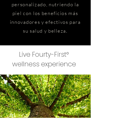
personalizado, nutriendo la
piel con los beneficios más
innovadores y efectivos para
su salud y belleza.
Live Fourty-First°
wellness experience
Skin
Longevity