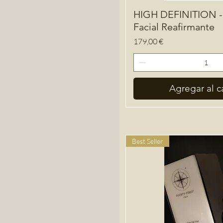
HIGH DEFINITION - 
Facial Reafirmante
Precio
179,00 €
Agregar al ca
Best Seller