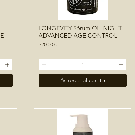
LONGEVITY Sérum Oil. NIGHT
GE
ADVANCED AGE CONTROL
Precio
320,00 €
Agregar al carrito