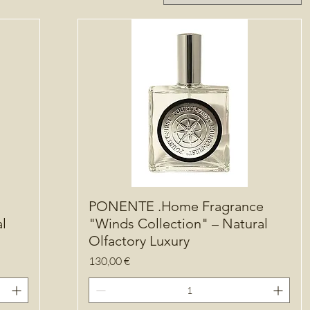
PONENTE .Home Fragrance
l
"Winds Collection" – Natural
Olfactory Luxury
Precio
130,00 €