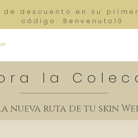
% de descuento en su prime
código: Benvenuto10
HOP
Home
Inside FOURTY-FIRST°
Firmas Olfativas
Co
ora la Colec
la nueva ruta de tu skin W