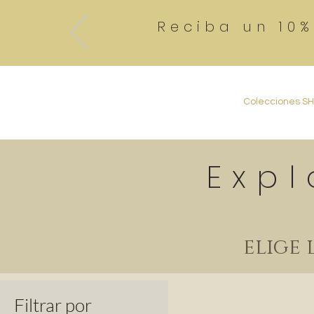
Reciba un 10
Colecciones S
Expl
elige 
Filtrar por