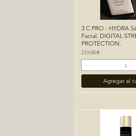
3 C PRO - HYDRA S
Facial. DIGITAL ST
PROTECTION.
Precio
219,00 €
Agregar al ca