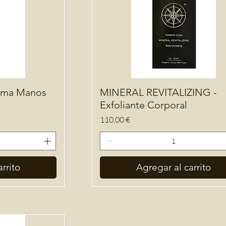
ema Manos
MINERAL REVITALIZING -
Exfoliante Corporal
Precio
110,00 €
rrito
Agregar al carrito