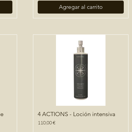
Agregar al carrito
te
4 ACTIONS - Loción intensiva
Precio
110,00 €