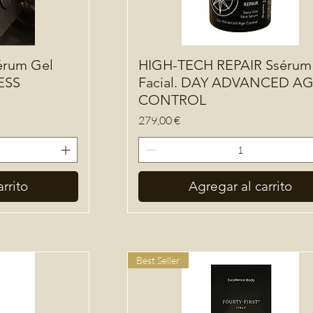
érum Gel
HIGH-TECH REPAIR Ssérum
RESS
Facial. DAY ADVANCED A
CONTROL
Precio
279,00 €
rrito
Agregar al carrito
Best Seller