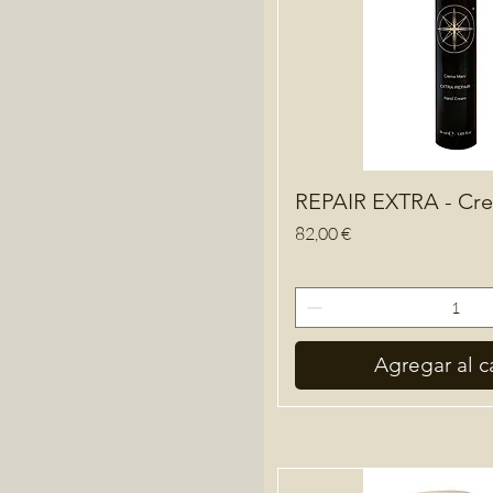
REPAIR EXTRA - Cr
Precio
82,00 €
Agregar al ca