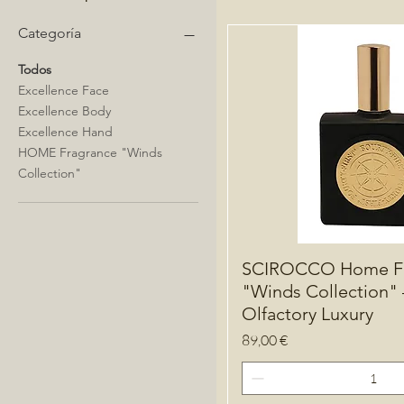
Categoría
Todos
Excellence Face
Excellence Body
Excellence Hand
HOME Fragrance "Winds
Collection"
SCIROCCO Home Fr
"Winds Collection" 
Olfactory Luxury
Precio
89,00 €