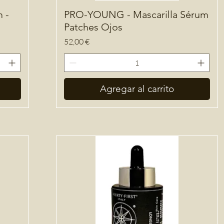
 -
PRO-YOUNG - Mascarilla Sérum
Patches Ojos
Precio
52,00 €
Agregar al carrito