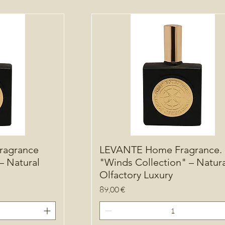
agrance
LEVANTE Home Fragrance.
– Natural
"Winds Collection" – Natura
Olfactory Luxury
Precio
89,00 €