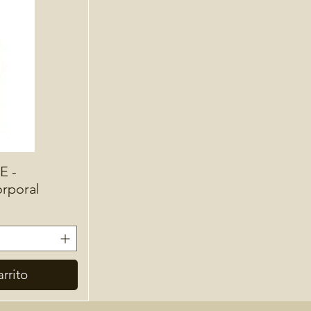
 -
rporal
rrito