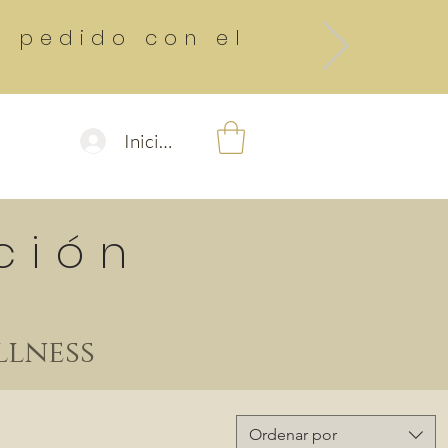
r pedido con el
Iniciar sesión
ntacto
ción
ellness
Ordenar por