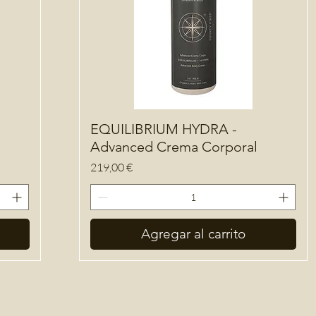
EQUILIBRIUM HYDRA -
Advanced Crema Corporal
Precio
219,00 €
Agregar al carrito