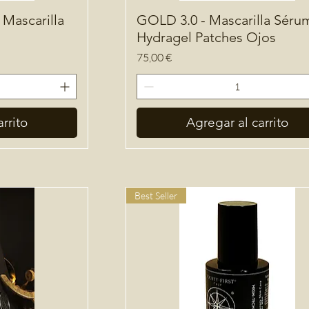
Mascarilla
GOLD 3.0 - Mascarilla Sérum
Hydragel Patches Ojos
Precio
75,00 €
rrito
Agregar al carrito
Best Seller