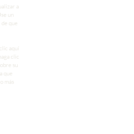
alizar a
Use un
e de que
clic aquí
aga clic
sobre su
ra que
co más