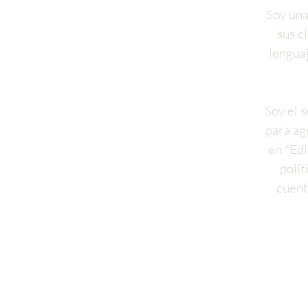
Soy una
sus c
lenguaj
Soy el 
para ag
en "Edi
polít
cuent