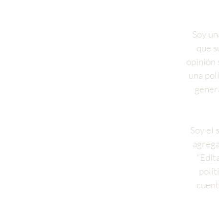
Soy un
que s
opinión 
una pol
genera
Soy el 
agrega
"Edit
polít
cuent