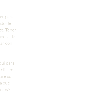
gar para
ado de
to. Tener
anera de
rar con
quí para
clic en
obre su
ra que
co más