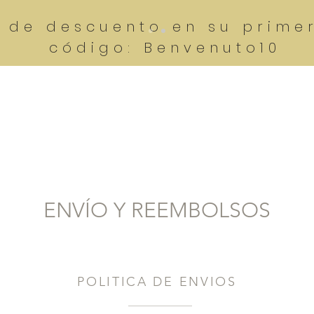
% de descuento en su prime
código: Benvenuto10
HOP
Home
Inside FOURTY-FIRST°
Firmas Olfativas
Co
ENVÍO Y REEMBOLSOS
POLITICA DE ENVIOS